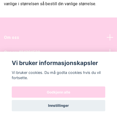
vanlige i størrelsen så bestill din vanlige størrelse.
Om oss
Org nr: 934384539
Vi bruker informasjonskapsler
Sosiale medier
Vi bruker cookies. Du må godta cookies hvis du vil
fortsette.
Godkjenn alle
© 2026 Attitude Nettbutikk
Innstillinger